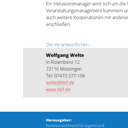
Ein Inklusionsmanager wird sich um die 
Veranstaltungsmanagement kümmern und 
auch weitere Kooperationen mit anderen 
erschließen.
Die Verantwortlichen
Wolfgang Welte
In Rosenbenz 12
72116 Mössingen
Tel: 07473 377-106
welte@kbf.de
www.kbf.de
Navigation überspringen
Herausgeber:
Kommunalverband für Jugend und