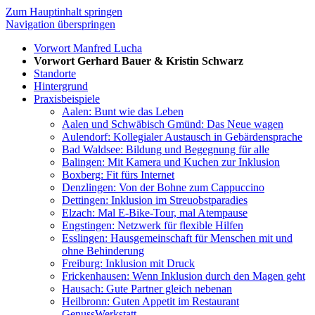
Zum Hauptinhalt springen
Navigation überspringen
Vorwort Manfred Lucha
Vorwort Gerhard Bauer & Kristin Schwarz
Standorte
Hintergrund
Praxisbeispiele
Aalen: Bunt wie das Leben
Aalen und Schwäbisch Gmünd: Das Neue wagen
Aulendorf: Kol­legi­aler Aus­tausch in Ge­bär­den­spra­che
Bad Wald­see: Bil­dung und Be­geg­nung für alle
Balingen: Mit Ka­mera und Ku­chen zur In­klu­sion
Boxberg: Fit fürs Internet
Denzlingen: Von der Bohne zum Cappuccino
Dettingen: Inklusion im Streuobstparadies
Elzach: Mal E-Bike-Tour, mal Atempause
Engstingen: Netz­werk für flexible Hilfen
Esslingen: Haus­ge­mein­schaft für Menschen mit und
ohne Behin­derung
Freiburg: Inklusion mit Druck
Frickenhausen: Wenn In­klu­sion durch den Magen geht
Hausach: Gute Partner gleich nebenan
Heilbronn: Guten Appetit im Restaurant
GenussWerkstatt