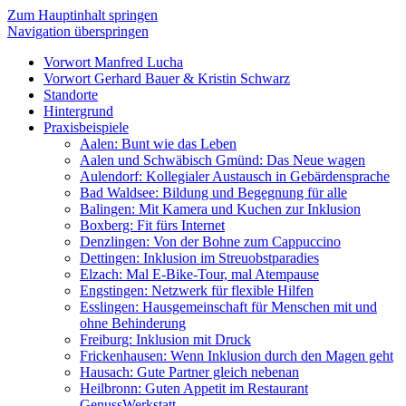
Zum Hauptinhalt springen
Navigation überspringen
Vorwort Manfred Lucha
Vorwort Gerhard Bauer & Kristin Schwarz
Standorte
Hintergrund
Praxisbeispiele
Aalen: Bunt wie das Leben
Aalen und Schwäbisch Gmünd: Das Neue wagen
Aulendorf: Kol­legi­aler Aus­tausch in Ge­bär­den­spra­che
Bad Wald­see: Bil­dung und Be­geg­nung für alle
Balingen: Mit Ka­mera und Ku­chen zur In­klu­sion
Boxberg: Fit fürs Internet
Denzlingen: Von der Bohne zum Cappuccino
Dettingen: Inklusion im Streuobstparadies
Elzach: Mal E-Bike-Tour, mal Atempause
Engstingen: Netz­werk für flexible Hilfen
Esslingen: Haus­ge­mein­schaft für Menschen mit und
ohne Behin­derung
Freiburg: Inklusion mit Druck
Frickenhausen: Wenn In­klu­sion durch den Magen geht
Hausach: Gute Partner gleich nebenan
Heilbronn: Guten Appetit im Restaurant
GenussWerkstatt