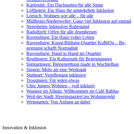
Karlsruhe: Ein Dachgarten für alle Sinne
Löffingen: Ein Haus für umgekehrte Inklusion
Lörrach: Wohnen wie alle – für alle
Müllheim-Niederweiler: Ganz viel Inklusion auf einmal
Neresheim: Inklusiver Ruhestand
Radolfzell: Offen für alle drum­herum
Ravensburg: Ein Haus voller Leben
Ravensburg: Kunst-Bildung-Quartier KuBiQu – Be­
geg­nung schafft Norm­alität
Ravensburg: Hand in Hand im Quartier
Reutlingen: Ein Kul­tur­park für Be­geg­nungen
Sigmaringen: Bienenrettung made in Wachtelhau
Singen: Mehr als eine Werkstatt
Stuttgart: Ver­pfle­gung in­klusive
Trossingen: Für jeden etwas
Ulm: Junges Wohnen – voll inklusiv
Wangen im Allgäu: Will­kom­men im Café Räblus
Weil der Stadt: Herein­spaziert ins Wohn­projekt
Weingarten: Von Anfang an dabei
Innovation & Inklusion